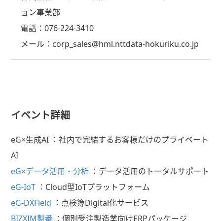
ョン事業部
電話：076-224-3410
メール：corp_sales@hml.nttdata-hokuriku.co.jp
イベント詳細
eG×生成
AI
：社内で完結するお客様だけのプライベート
AI
eG×データ活用・分析
：データ活用のトータルサポート
eG-IoT
：
Cloud
型
IoT
プラットフォーム
eG-DXField
：点検簿
Digital
化サービス
BIZXIM
製番
：個別受注製造業向け
ERP
パッケージ