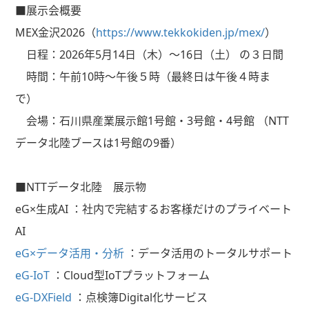
■展示会概要
MEX金沢2026（
https://www.tekkokiden.jp/mex/
）
日程：2026年5月14日（木）～16日（土）
の３日間
時間：午前
10時～午後５時（最終日は午後４時ま
で）
会場：石川県産業展示館
1号館・3号館・4号館
（NTT
データ北陸ブースは1号館の9番）
■NTTデータ北陸 展示物
eG×生成
AI
：社内で完結するお客様だけのプライベート
AI
eG×データ活用・分析
：データ活用のトータルサポート
eG-IoT
：
Cloud
型
IoT
プラットフォーム
eG-DXField
：点検簿
Digital
化サービス